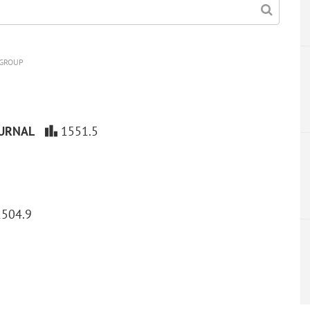
 GROUP
OURNAL
1551.5
1504.9