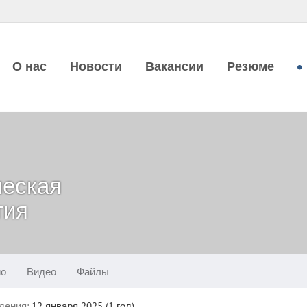
О нас
Новости
Вакансии
Резюме
ческая
тия
ио
Видео
Файлы
дения:
12 января 2025 (1 год)