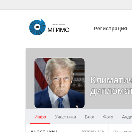
Регистрация
Климати
диплома
Инфо
Участники
Блог
Фото
Ауд
Участники
Показать все
Дата рож