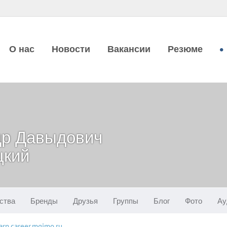
О нас
Новости
Вакансии
Резюме
др Давыдович
цкий
ства
Бренды
Друзья
Группы
Блог
Фото
Ау
sarn.career.mgimo.ru