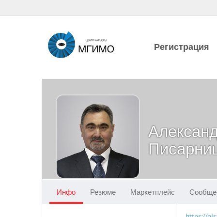
Регистрация
Алексан
Писарни
Инфо
Резюме
Маркетплейс
Сообще
https://pi