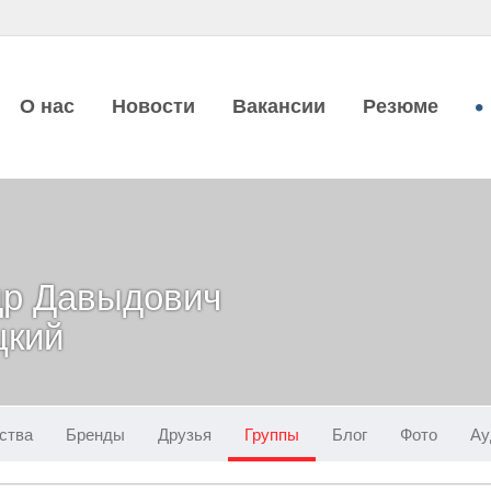
О нас
Новости
Вакансии
Резюме
др Давыдович
цкий
ства
Бренды
Друзья
Группы
Блог
Фото
Ау