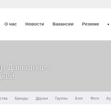
О нас
Новости
Вакансии
Резюме
др Давыдович
цкий
ства
Бренды
Друзья
Группы
Блог
Фото
Ау