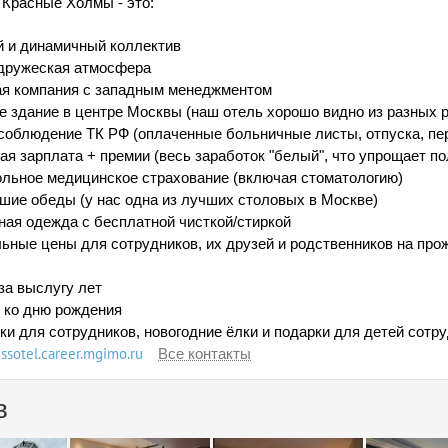
l Красные Холмы - это:
й и динамичный коллектив
 дружеская атмосфера
ая компания с западным менеджментом
ое здание в центре Москвы (наш отель хорошо видно из разных 
 соблюдение ТК РФ (оплаченные больничные листы, отпуска, пер
ная зарплата + премии (весь заработок "белый", что упрощает п
ольное медицинское страхование (включая стоматологию)
йшие обеды (у нас одна из лучших столовых в Москве)
ная одежда с бесплатной чисткой/стиркой
льные цены для сотрудников, их друзей и родственников на прожи
 за выслугу лет
и ко дню рождения
нки для сотрудников, новогодние ёлки и подарки для детей сотру
issotel.career.mgimo.ru
Все контакты
в