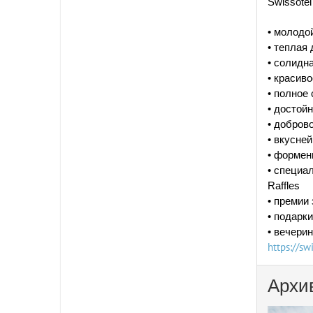
Swissote
• молодо
• теплая
• солидн
• красив
• полное
• достой
• добров
• вкусне
• формен
• специа
Raffles
• премии
• подарк
• вечери
https://sw
Архи