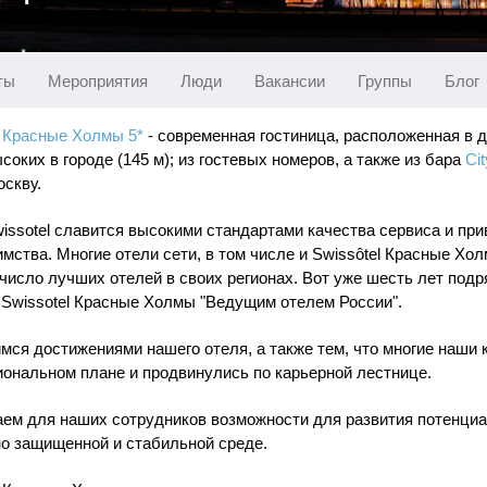
ты
Мероприятия
Люди
Вакансии
Группы
Блог
l Красные Холмы 5*
- современная гостиница, расположенная в д
соких в городе (145 м); из гостевых номеров, а также из бара
Ci
оскву.
issоtel славится высокими стандартами качества сервиса и п
имства. Многие отели сети, в том числе и Swissôtel Красные Х
 число лучших отелей в своих регионах. Вот уже шесть лет под
 Swissotel Красные Холмы "Ведущим отелем России".
мся достижениями нашего отеля, а также тем, что многие наши
ональном плане и продвинулись по карьерной лестнице.
ем для наших сотрудников возможности для развития потенциа
о защищенной и стабильной среде.