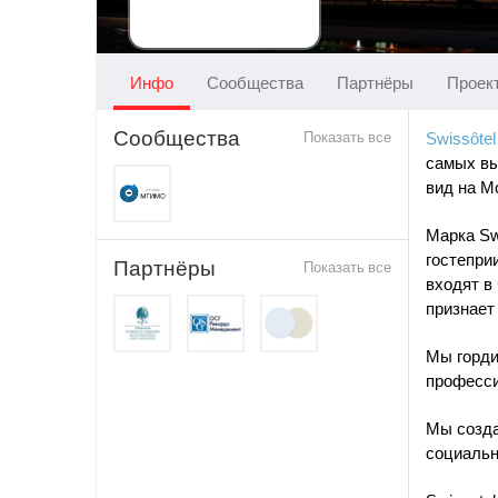
Инфо
Сообщества
Партнёры
Проек
Сообщества
Показать все
Swissôte
самых вы
вид на М
Марка Sw
гостепри
Партнёры
Показать все
входят в
признает
Мы горди
професси
Мы созда
социальн