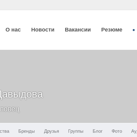
О нас
Новости
Вакансии
Резюме
Давыдова
еповец
ства
Бренды
Друзья
Группы
Блог
Фото
Ау