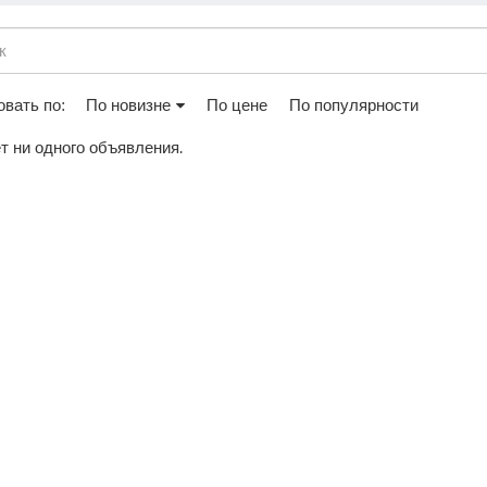
вать по:
По новизне
По цене
По популярности
т ни одного объявления.