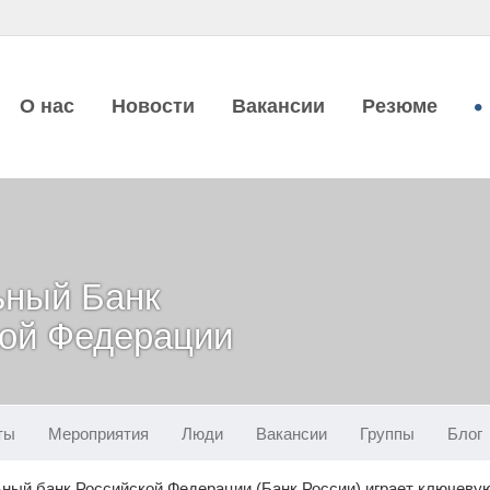
О нас
Новости
Вакансии
Резюме
ьный Банк
ой Федерации
ты
Мероприятия
Люди
Вакансии
Группы
Блог
ный банк Российской Федерации (Банк России) играет ключевую