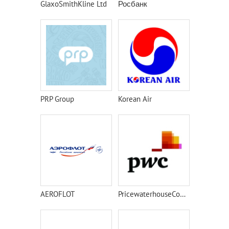
GlaxoSmithKline Ltd
Росбанк
PRP Group
Korean Air
AEROFLOT
PricewaterhouseCoopers