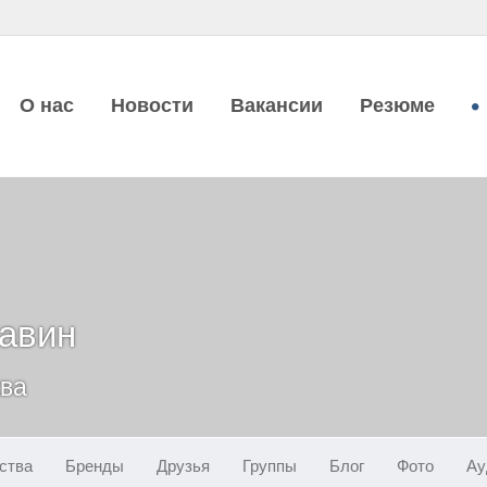
О нас
Новости
Вакансии
Резюме
авин
ква
ства
Бренды
Друзья
Группы
Блог
Фото
Ау