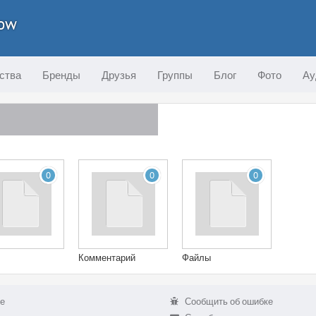
cow
ства
Бренды
Друзья
Группы
Блог
Фото
Ау
0
0
0
Комментарий
Файлы
е
Сообщить об ошибке