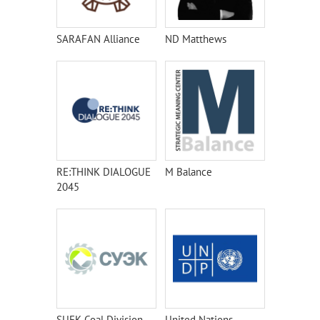
SARAFAN Alliance
ND Matthews
RE:THINK DIALOGUE
M Balance
2045
SUEK Coal Division
United Nations