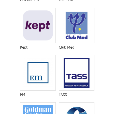
Kept
Club Med
EM
TASS