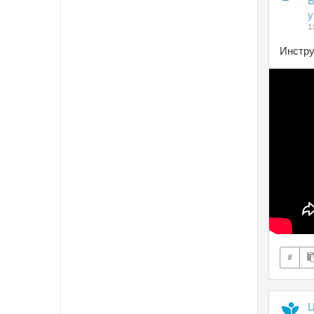
В
у
1
Инстру
#
Ц