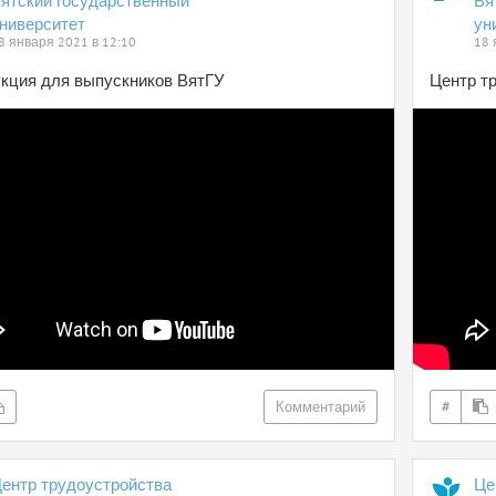
ятский государственный
Вя
ниверситет
ун
8 января 2021 в 12:10
18 
кция для выпускников ВятГУ
Центр т
Комментарий
#
ентр трудоустройства
Це