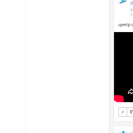
В
у
1
центр 
#
Ц