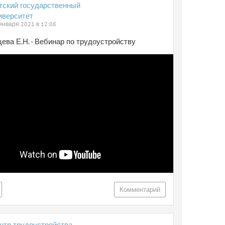
тский государственный
иверситет
января 2021 в 12:08
ева Е.Н. - Вебинар по трудоустройству
Комментарий
нтр трудоустройства