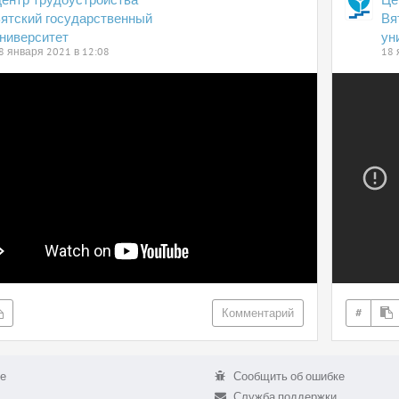
ятский государственный
Вя
ниверситет
ун
8 января 2021 в 12:08
18 
Комментарий
#
е
Сообщить об ошибке
Служба поддержки