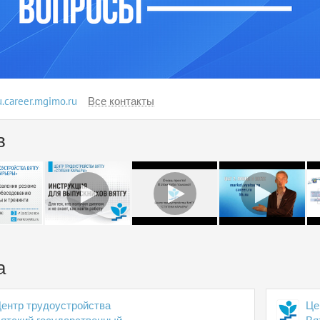
u.career.mgimo.ru
Все контакты
в
а
ентр трудоустройства
Це