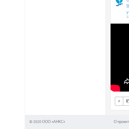
В
у
1
#
© 2020 ООО «АНКС»
О проект