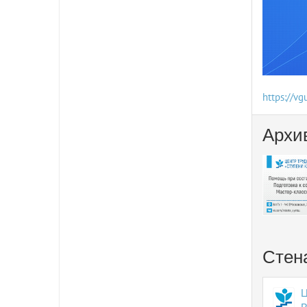
https://vg
Архи
Стен
Ц