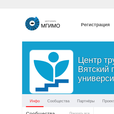
Регистрация
Центр тр
Вятский 
универси
Инфо
Сообщества
Партнёры
Проек
Сообщества
Показать все