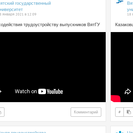
ятский государственный
Вя
ниверситет
ун
8 января 2021 в 12:09
18 
содействия трудоустройству выпускников ВятГУ
Казаковц
Комментарий
#
ентр трудоустройства
Це