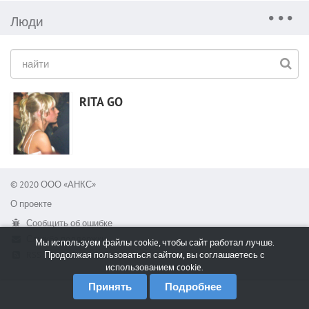
Люди
RITA GO
© 2020 ООО «АНКС»
О проекте
Сообщить об ошибке
Служба поддержки
Мы используем файлы cookie, чтобы сайт работал лучше.
RSS
Продолжая пользоваться сайтом, вы соглашаетесь с
использованием cookie.
Принять
Подробнее