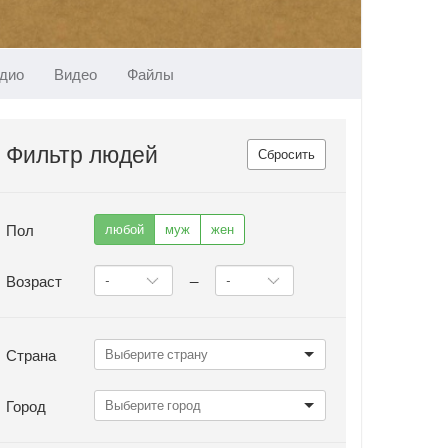
дио
Видео
Файлы
Фильтр людей
Сбросить
Пол
любой
муж
жен
Возраст
—
Страна
Город