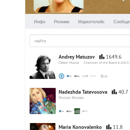
Инфо
Резюме
Маркетплейс
Сообще
Andrey Matuzov
1649.6
Оман, Muscat
Chairman of the Board в ANCS
Все
Nadezhda Tatevosova
40.7
Россия, Москва
Maria Konovalenko
11.8