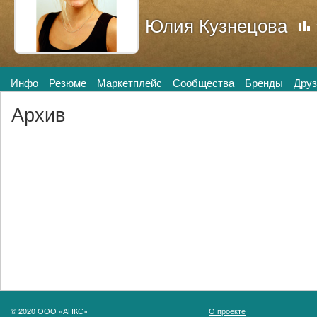
Юлия Кузнецова
Инфо
Резюме
Маркетплейс
Сообщества
Бренды
Друз
Архив
© 2020 ООО «АНКС»
О проекте