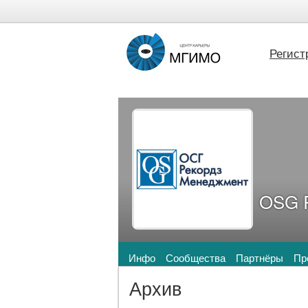
Регист
OSG 
Инфо
Сообщества
Партнёры
Пр
Архив