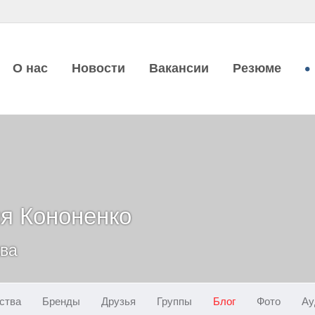
О нас
Новости
Вакансии
Резюме
я Кононенко
ква
ства
Бренды
Друзья
Группы
Блог
Фото
Ау