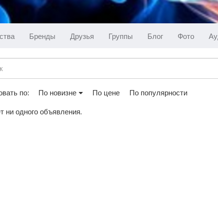
ства
Бренды
Друзья
Группы
Блог
Фото
Ау
вать по:
По новизне
По цене
По популярности
т ни одного объявления.