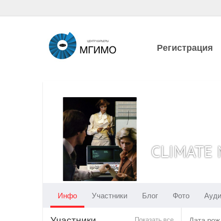
Регистрация
CLIMATE
Инфо
Участники
Блог
Фото
Ауд
Участники
Показать все
Дата рож