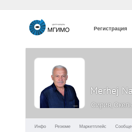
Регистрация
Merhej N
Сирия, Скел
Инфо
Резюме
Маркетплейс
Сообще