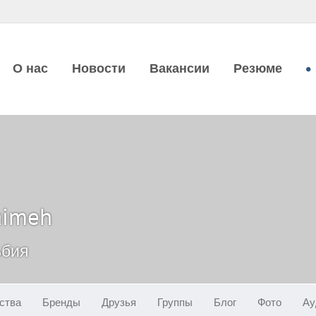
О нас
Новости
Вакансии
Резюме
aimeh
ьбия
ства
Бренды
Друзья
Группы
Блог
Фото
Ау