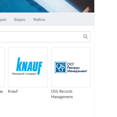
дио
Видео
Файлы
на
Knauf
OSG Records
Management