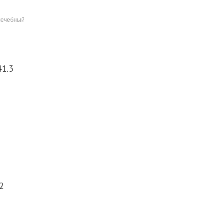
 лечебный
41.3
2