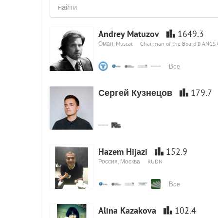
Andrey Matuzov
1649.3
Оман, Muscat
Chairman of the Board в ANCS
Все
Сергей Кузнецов
179.7
Hazem Hijazi
152.9
Россия, Москва
RUDN
Все
Alina Kazakova
102.4