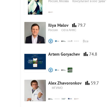
Россия, Москва
Консультант в ооо "дива"
Iliya Malov
79.7
Россия
CIO в АНКС
Все
Artem Goryachev
74.8
Alex Zhavoronkov
59.7
МГИМО