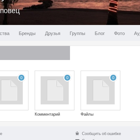
еповец
ства
Бренды
Друзья
Группы
Блог
Фото
Ау
0
0
0
Комментарий
Файлы
е
Сообщить об ошибке