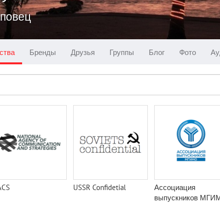
еповец
ства
Бренды
Друзья
Группы
Блог
Фото
Ау
ACS
USSR Confidetial
Ассоциация
выпускников МГИ