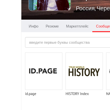
Россия, Чер
Инфо
Резюме
Маркетплейс
Сообще
id.page
HISTORY Index
N