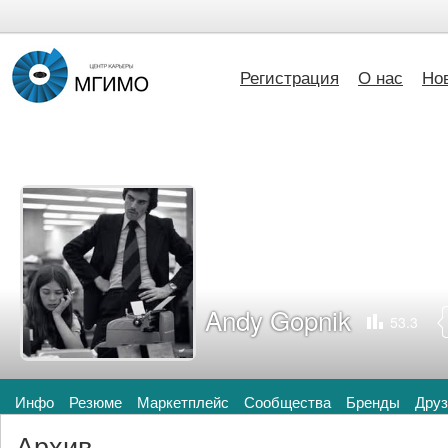
Регистрация
О нас
Но
Andy Gopnik
53.3
Инфо
Резюме
Маркетплейс
Сообщества
Бренды
Друз
Архив