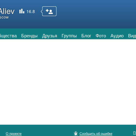
Aliev
16.8
scow
бщества
Бренды
Друзья
Группы
Блог
Фото
Аудио
Вид
П
О проекте
Сообщить об ошибке