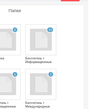
Папки
0
10
лка
Бюллетень >
Информационные
бюллетени > 2012
6
2
тень >
Бюллетень >
мационные
Международные