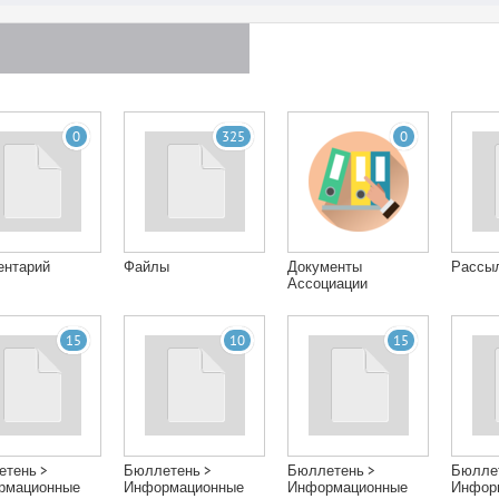
0
325
0
ентарий
Файлы
Документы
Рассы
Ассоциации
15
10
15
тень >
Бюллетень >
Бюллетень >
Бюлле
рмационные
Информационные
Информационные
Инфор