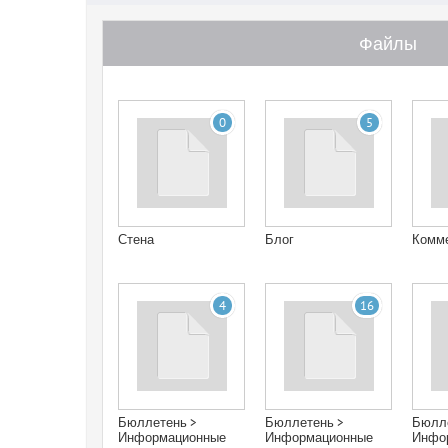
Файлы
0
5
Стена
Блог
Комм
4
16
Бюллетень >
Бюллетень >
Бюлле
Информационные
Информационные
Инфо