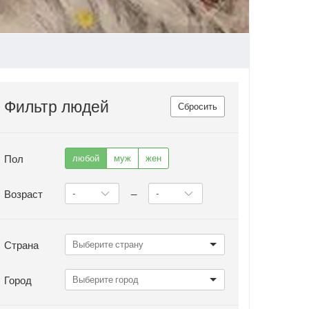
Фильтр людей
Сбросить
Пол
любой
муж
жен
Возраст
—
Страна
Город