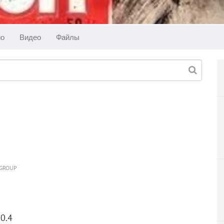
ио
Видео
Файлы
 GROUP
0.4