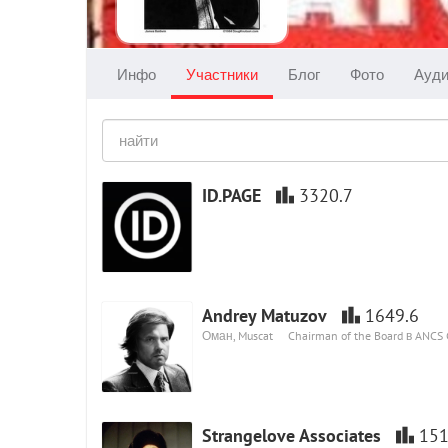
Инфо
Участники
Блог
Фото
Ауд
ID.PAGE
3320.7
Andrey Matuzov
1649.6
Оман, Muscat
Chairman of the Board в ANCS
Strangelove Associates
151