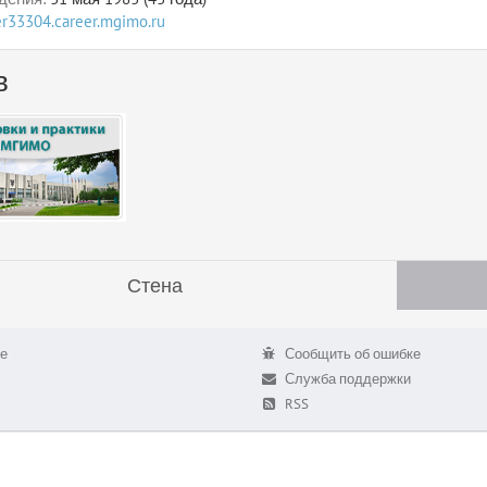
ser33304.career.mgimo.ru
в
Стена
е
Сообщить об ошибке
Служба поддержки
RSS