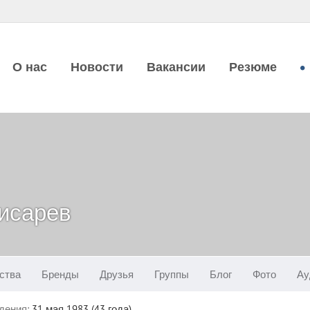
О нас
Новости
Вакансии
Резюме
исарев
ства
Бренды
Друзья
Группы
Блог
Фото
Ау
дения:
31 мая 1983 (43 года)