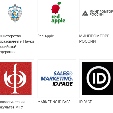
инистерство
Red Apple
МИНПРОМТОРГ
разования и Науки
РОССИИ
ссийской
едерации
илологический
MARKETING.ID.PAGE
ID.PAGE
акультет МГУ