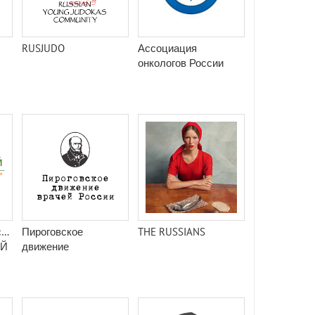
RUSJUDO
Ассоциация
онкологов России
кий
Пироговское
THE RUSSIANS
ЫЙ
движение