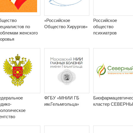
бщество
«Российское
Российское
ециалистов по
Общество Хирургов»
общество
облемам женского
психиатров
оровья
едеральное
ФГБУ «МНИИ ГБ
Биофармацевтичес
дико-
им.Гельмгольца»
кластер СЕВЕРН
ологическое
ентство