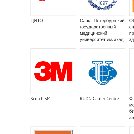
ЦИТО
Санкт-Петербургский
О
государственный
сп
медицинский
пр
университет им. акад.
зд
И. П. Павлова
Scotch 3M
RUDN Career Centre
Ф
ме
би
аг