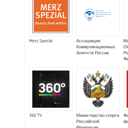
Merz Spezial
Ассоциация
М
Коммуникационных
Об
Агентств России
Ро
Ф
360 TV
Министерство спорта
Ф
Российской
ф
Федерации