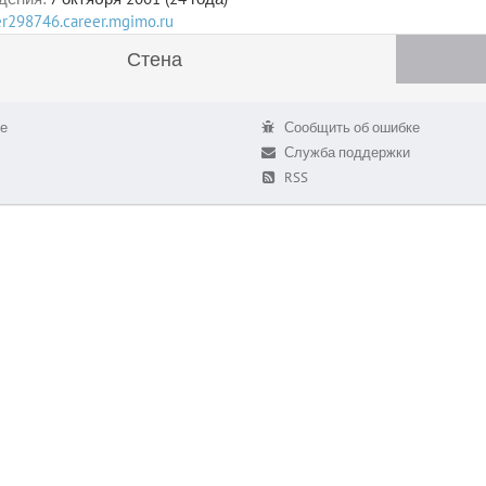
ser298746.career.mgimo.ru
Стена
е
Сообщить об ошибке
Служба поддержки
RSS