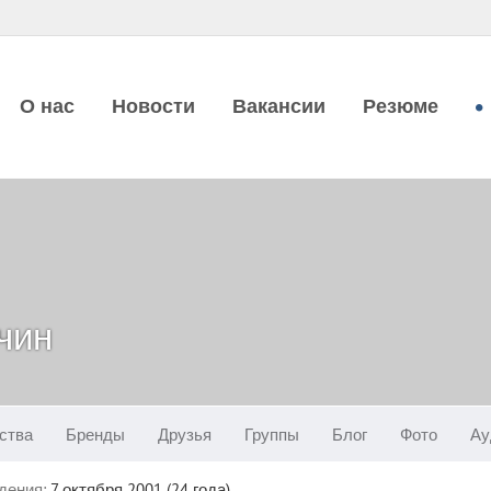
О нас
Новости
Вакансии
Резюме
чин
ства
Бренды
Друзья
Группы
Блог
Фото
Ау
дения:
7 октября 2001 (24 года)