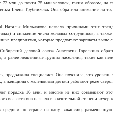
 72 млн до почти 75 млн человек, таким образом, на с
pertiza Елена Трубникова. Она обратила внимание на то
al Наталья Мильчакова назвала причинами этих трен
х годах) и снижение числа молодых сотрудников, а также
нные предприятия, которые предлагают зарплаты выше с
Сибирский деловой союз» Анастасия Горелкина обрат
ы, а ранее неактивные группы населения, такие как п
ь, продолжила специалист. Она пояснила, что уровень
ах, а женщины с маленькими детьми работают реже сверст
яет порядка 16 млн, и многие из них совмещают этот
го возраста она назвала в значительной степени исчер
 в среднем по стране на одну вакансию, размещенную