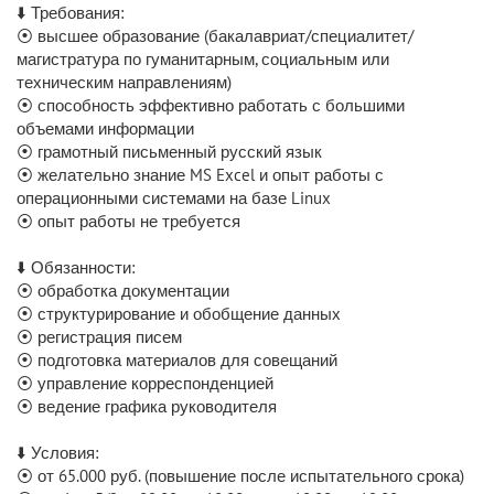
⬇️ Требования:
⦿ высшее образование (бакалавриат/специалитет/
магистратура по гуманитарным, социальным или
техническим направлениям)
⦿ способность эффективно работать с большими
объемами информации
⦿ грамотный письменный русский язык
⦿ желательно знание MS Excel и опыт работы с
операционными системами на базе Linux
⦿ опыт работы не требуется
⬇️ Обязанности:
⦿ обработка документации
⦿ структурирование и обобщение данных
⦿ регистрация писем
⦿ подготовка материалов для совещаний
⦿ управление корреспонденцией
⦿ ведение графика руководителя
⬇️ Условия:
⦿ от 65.000 руб. (повышение после испытательного срока)