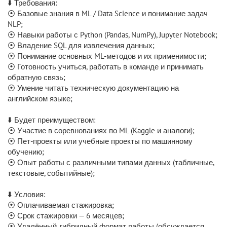
⬇️ Требования:
⦿ Базовые знания в ML / Data Science и понимание задач
NLP;
⦿ Навыки работы с Python (Pandas, NumPy), Jupyter Notebook;
⦿ Владение SQL для извлечения данных;
⦿ Понимание основных ML-методов и их применимости;
⦿ Готовность учиться, работать в команде и принимать
обратную связь;
⦿ Умение читать техническую документацию на
английском языке;
⬇️ Будет преимуществом:
⦿ Участие в соревнованиях по ML (Kaggle и аналоги);
⦿ Пет-проекты или учебные проекты по машинному
обучению;
⦿ Опыт работы с различными типами данных (табличные,
текстовые, событийные);
⬇️ Условия:
⦿ Оплачиваемая стажировка;
⦿ Срок стажировки — 6 месяцев;
⦿ Удалённый, гибридный формат работы (обсуждается